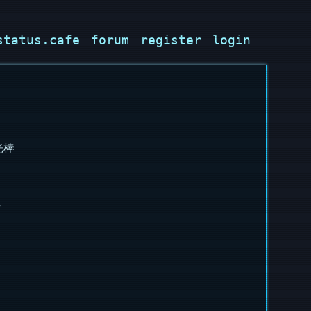
status.cafe
forum
register
login
光棒
班