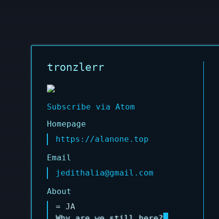
tronzlerr
Subscribe via Atom
Homepage
https://alanone.top
Email
jedithalia@gmail.com
About
= JA
Why are we still here?