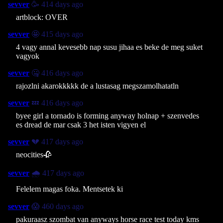
sevver
🥳 414 days ago
artblock: OVER
sevver
🤩 415 days ago
4 vagy annal kevesebb nap susu jihaa es beke de meg suket
vagyok
sevver
🤐 416 days ago
rajozlni akarokkkkk de a lustasag megszamolhatatln
sevver
💤 416 days ago
byee girl a tornado is forming anyway holnap + szenvedes
es dread de mar csak 3 het isten vigyen el
sevver
💔 417 days ago
neocities🥀
sevver
🌧️ 417 days ago
Felelem magas foka. Mentsetek ki
sevver
😱 460 days ago
pakuraasz szombat van anyways horse race test today kms