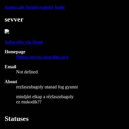
status.cafe
forum
register
login
sevver
Subscribe via Atom
Homepage
Https://sevver.neocities.org
Email
Not defined
About
rezfaszubagoly utanad fog gyunni
mindjárt elkap a rézfaszubagoly
ez mukodik??
Statuses