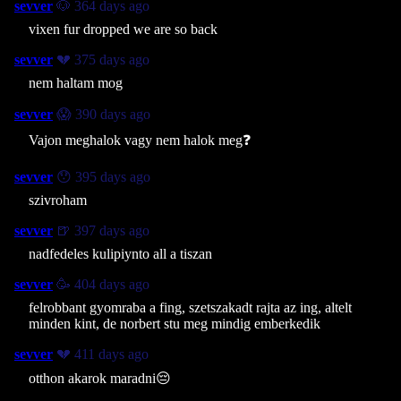
sevver
🐶 364 days ago
vixen fur dropped we are so back
sevver
💔 375 days ago
nem haltam mog
sevver
😱 390 days ago
Vajon meghalok vagy nem halok meg❓
sevver
😯 395 days ago
szivroham
sevver
🍺 397 days ago
nadfedeles kulipiynto all a tiszan
sevver
🥳 404 days ago
felrobbant gyomraba a fing, szetszakadt rajta az ing, altelt
minden kint, de norbert stu meg mindig emberkedik
sevver
💔 411 days ago
otthon akarok maradni😔