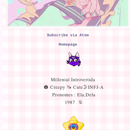
Subscribe via Atom
Homepage
Millenial Introvertida ​
🎃 Creepy 🦄 Cute🌛INFJ-A
Pronomes : Ela,Dela
1987 ♋︎