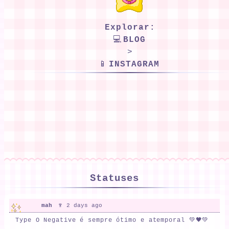
Explorar:
💻
BLOG
>
📱
INSTAGRAM
Statuses
mah
🍷 2 days ago
Type O Negative é sempre ótimo e atemporal 💚🖤💚