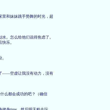
家里和妹妹跳手势舞的时光，超
划水。怎么给他们说得焦虑了。
且快乐。
业。
了——空虚让我没有动力，没有
做什么都会成功的吧？（确信
健身time，然后明天粗去玩