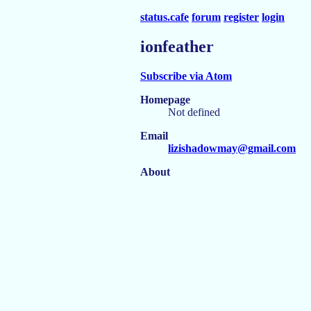
status.cafe
forum
register
login
ionfeather
Subscribe via Atom
Homepage
Not defined
Email
lizishadowmay@gmail.com
About