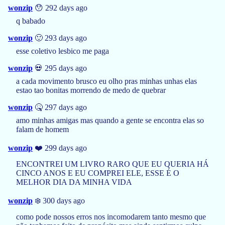
wonzip
😯 292 days ago
q babado
wonzip
🙂 293 days ago
esse coletivo lesbico me paga
wonzip
💀 295 days ago
a cada movimento brusco eu olho pras minhas unhas elas
estao tao bonitas morrendo de medo de quebrar
wonzip
🤒 297 days ago
amo minhas amigas mas quando a gente se encontra elas so
falam de homem
wonzip
❤️ 299 days ago
ENCONTREI UM LIVRO RARO QUE EU QUERIA HÁ
CINCO ANOS E EU COMPREI ELE, ESSE É O
MELHOR DIA DA MINHA VIDA
wonzip
❄️ 300 days ago
como pode nossos erros nos incomodarem tanto mesmo que