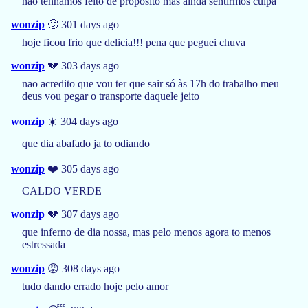
não tenhamos feito de propósito mas ainda sentirmos culpa
wonzip
🙂 301 days ago
hoje ficou frio que delicia!!! pena que peguei chuva
wonzip
💔 303 days ago
nao acredito que vou ter que sair só às 17h do trabalho meu
deus vou pegar o transporte daquele jeito
wonzip
☀️ 304 days ago
que dia abafado ja to odiando
wonzip
❤️ 305 days ago
CALDO VERDE
wonzip
💔 307 days ago
que inferno de dia nossa, mas pelo menos agora to menos
estressada
wonzip
😡 308 days ago
tudo dando errado hoje pelo amor