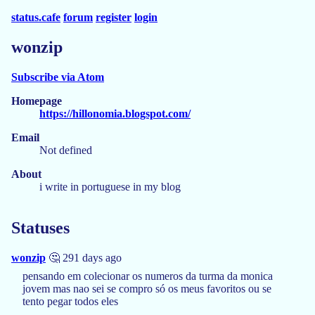
status.cafe
forum
register
login
wonzip
Subscribe via Atom
Homepage
https://hillonomia.blogspot.com/
Email
Not defined
About
i write in portuguese in my blog
Statuses
wonzip
🤔 291 days ago
pensando em colecionar os numeros da turma da monica
jovem mas nao sei se compro só os meus favoritos ou se
tento pegar todos eles