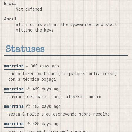
Email
Not defined
About
all i do is sit at the typewriter and start
hitting the keys
Statuses
marrrina
✏️ 360 days ago
quero fazer cortinas (ou qualquer outra coisa)
com a técnica bojagi
marrrina
🎶 469 days ago
ouvindo sem parar: hej, aloszka - metro
marrrina
🙂 483 days ago
sexta à noite e eu escrevendo sobre repolho
marrrina
🎶 485 days ago
what do you want from me? - monaco