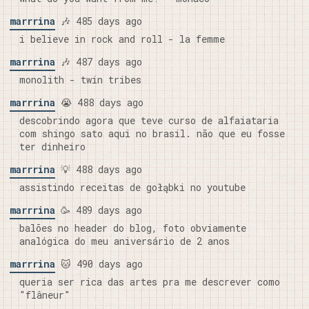
marrrina
🎶 485 days ago
i believe in rock and roll - la femme
marrrina
🎶 487 days ago
monolith - twin tribes
marrrina
😭 488 days ago
descobrindo agora que teve curso de alfaiataria
com shingo sato aqui no brasil. não que eu fosse
ter dinheiro
marrrina
💡 488 days ago
assistindo receitas de gołąbki no youtube
marrrina
🥳 489 days ago
balões no header do blog, foto obviamente
analógica do meu aniversário de 2 anos
marrrina
🐱 490 days ago
queria ser rica das artes pra me descrever como
"flâneur"