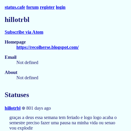
status.cafe
forum
register
login
hillotrbl
Subscribe via Atom
Homepage
https://recolherse.blogspot.com/
Email
Not defined
About
Not defined
Statuses
hillotrbl
❄️ 801 days ago
graças a deus essa semana tem feriado e logo logo acaba o
semestre preciso fazer uma pausa na minha vida ou senao
vou explodir