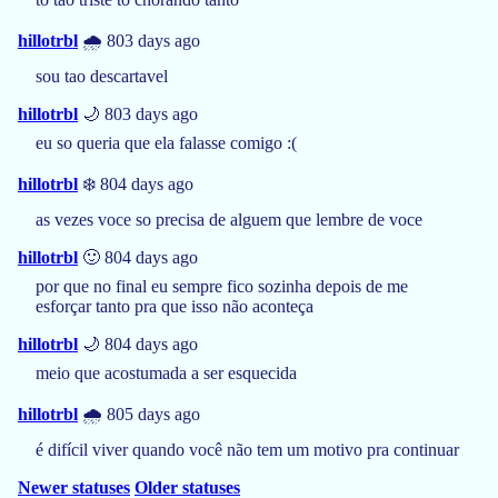
hillotrbl
🌧️ 803 days ago
sou tao descartavel
hillotrbl
🌙 803 days ago
eu so queria que ela falasse comigo :(
hillotrbl
❄️ 804 days ago
as vezes voce so precisa de alguem que lembre de voce
hillotrbl
🙂 804 days ago
por que no final eu sempre fico sozinha depois de me
esforçar tanto pra que isso não aconteça
hillotrbl
🌙 804 days ago
meio que acostumada a ser esquecida
hillotrbl
🌧️ 805 days ago
é difícil viver quando você não tem um motivo pra continuar
Newer statuses
Older statuses