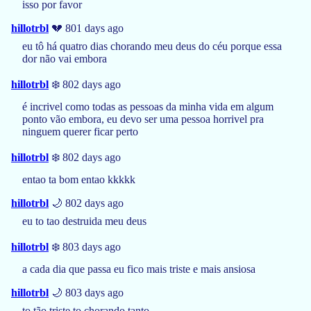
isso por favor
hillotrbl
💔 801 days ago
eu tô há quatro dias chorando meu deus do céu porque essa
dor não vai embora
hillotrbl
❄️ 802 days ago
é incrivel como todas as pessoas da minha vida em algum
ponto vão embora, eu devo ser uma pessoa horrivel pra
ninguem querer ficar perto
hillotrbl
❄️ 802 days ago
entao ta bom entao kkkkk
hillotrbl
🌙 802 days ago
eu to tao destruida meu deus
hillotrbl
❄️ 803 days ago
a cada dia que passa eu fico mais triste e mais ansiosa
hillotrbl
🌙 803 days ago
to tão triste to chorando tanto