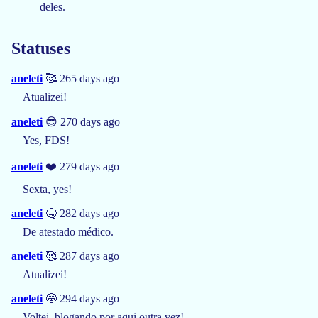
deles.
Statuses
aneleti
🥰 265 days ago
Atualizei!
aneleti
😎 270 days ago
Yes, FDS!
aneleti
❤️ 279 days ago
Sexta, yes!
aneleti
🤒 282 days ago
De atestado médico.
aneleti
🥰 287 days ago
Atualizei!
aneleti
🤩 294 days ago
Voltei, blogando por aqui outra vez!